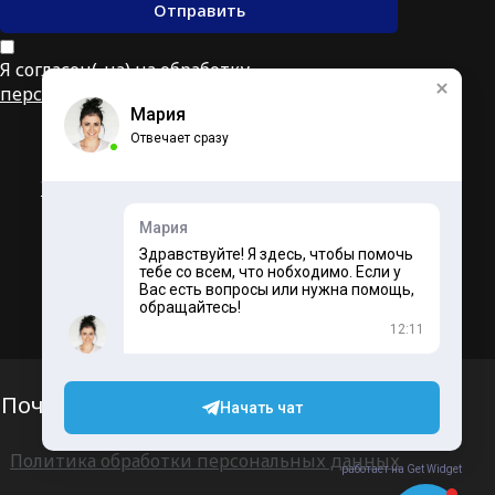
Отправить
Я согласен(-на) на обработку
персональных данных
Мария
Отвечает сразу
Услуги
Компания
Контакты
Мария
Здравствуйте! Я здесь, чтобы помочь
тебе со всем, что нобходимо. Если у
Вас есть вопросы или нужна помощь,
2024 © Интернет-агентство «Vizhu
обращайтесь!
Image». Все права защищены.
12:11
Почта
Карта сайта
Начать чат
Политика обработки персональных данных
работает на Get Widget