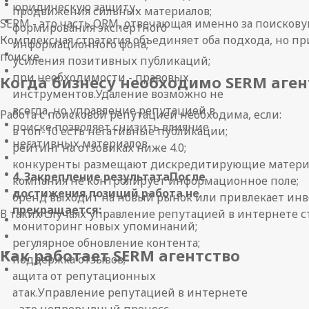
юридическую защиту.
продвижения сильных материалов;
SERM - это часть ORM, отвечающая именно за поискову
формирования экспертного
Комплексная стратегия объединяет оба подхода, но пр
информационного фона;
поиске.
усиления позитивных публикаций;
при необходимости - правовых
Когда бизнесу необходимо SERM аген
инструментов.Удаление возможно не
всегда, но управление репутацией в
Работа с поисковой репутацией необходима, если:
поиске позволяет снизить влияние
в топ-10 есть негативные публикации;
негативных материалов.
рейтинг на отзовиках ниже 4.0;
конкуренты размещают дискредитирующие матери
4. Закрепление результатаПосле
компания не контролирует информационное поле;
достижения позиций работа не
бренд выходит на новый рынок или привлекает инв
прекращается:
В таких случаях управление репутацией в интернете с
мониторинг новых упоминаний;
регулярное обновление контента;
Как работает SERM агентство
поддержка отзывов;
ащита от репутационных
атак.Управление репутацией в интернете