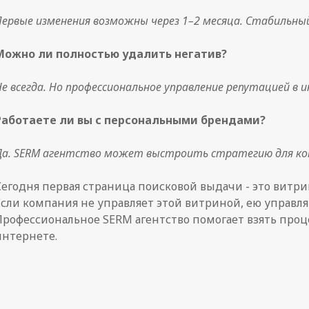
Первые изменения возможны через 1–2 месяца. Стабильный
Можно ли полностью удалить негатив?
Не всегда. Но профессиональное управление репутацией в 
Работаете ли вы с персональными брендами?
Да. SERM агентство может выстроить стратегию для комп
Сегодня первая страница поисковой выдачи - это витри
Если компания не управляет этой витриной, ею управл
Профессиональное SERM агентство помогает взять проц
интернете.