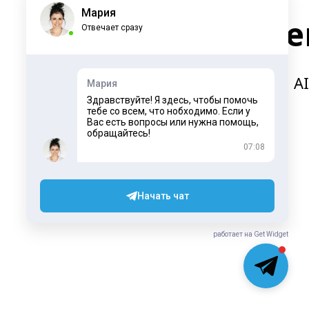
Мария
Работае
Отвечает сразу
Оптимизация в поиске, SEO и A
Мария
Здравствуйте! Я здесь, чтобы помочь
тебе со всем, что нобходимо. Если у
Вас есть вопросы или нужна помощь,
обращайтесь!
07:08
Начать чат
работает на Get Widget