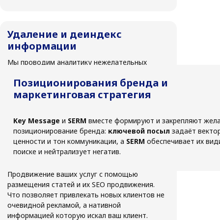
Удаление и деиндекс
информации
Мы проводим аналитику нежелательных
ресурсов и предлагаем стратегию работ по
Позиционирования бренда и
удалению. Это может быть как удаление
маркетинговая стратегия
статьи с источника, так и удаление ее из
поиска в Яндексе и Google. Важно что данная
услуга оплачивается только в случае
Key Message
и
SERM
вместе формируют и закрепляют жел
достижения результата.
позиционирование бренда:
ключевой посыл
задаёт векто
ценности и тон коммуникации, а
SERM
обеспечивает их вид
поиске и нейтрализует негатив.
Digital PR
Продвижение ваших услуг с помощью
размещения статей и их SEO продвижения.
Что позволяет привлекать новых клиентов не
очевидной рекламой, а нативной
информацией которую искал ваш клиент.