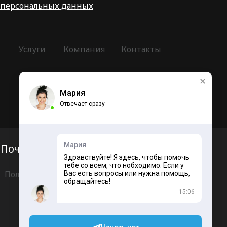
персональных данных
Услуги
Компания
Контакты
Мария
2024 © Интернет-агентство «Vizhu
Отвечает сразу
Image». Все права защищены.
Мария
Почта
Карта сайта
Здравствуйте! Я здесь, чтобы помочь
тебе со всем, что нобходимо. Если у
Политика обработки персональных данных
Вас есть вопросы или нужна помощь,
обращайтесь!
15:06
Пользовательское соглашение