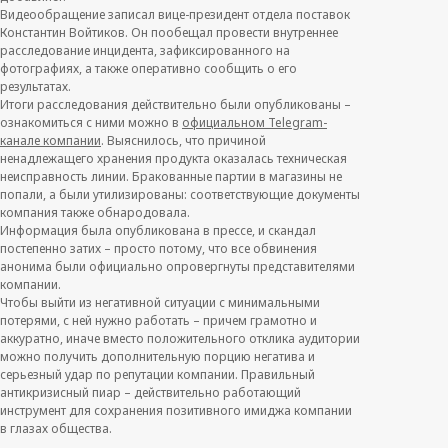
Видеообращение записал вице-президент отдела поставок
Константин Войтиков. Он пообещал провести внутреннее
расследование инцидента, зафиксированного на
фотографиях, а также оперативно сообщить о его
результатах.
Итоги расследования действительно были опубликованы –
ознакомиться с ними можно в
официальном Telegram-
канале компании
. Выяснилось, что причиной
ненадлежащего хранения продукта оказалась техническая
неисправность линии. Бракованные партии в магазины не
попали, а были утилизированы: соответствующие документы
компания также обнародовала.
Информация была опубликована в прессе, и скандал
постепенно затих – просто потому, что все обвинения
анонима были официально опровергнуты представителями
компании.
Чтобы выйти из негативной ситуации с минимальными
потерями, с ней нужно работать – причем грамотно и
аккуратно, иначе вместо положительного отклика аудитории
можно получить дополнительную порцию негатива и
серьезный удар по репутации компании. Правильный
антикризисный пиар – действительно работающий
инструмент для сохранения позитивного имиджа компании
в глазах общества.