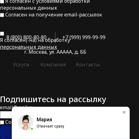
Я согласен с условиями обработки
персональных данных
Согласен на получение email-рассылок
Отправить
8 (800) 800-80-80
+7 (999) 999-99-99
Я согласен(-на) на обработку
персональных данных
г. Москва, ул. ААААА, д. ББ
Услуги
Компания
Контакты
Подпишитесь на рассылку
email@mail.ru
Мария
Согласен на получение email-рассылок
Отвечает сразу
ОТПРАВИТЬ