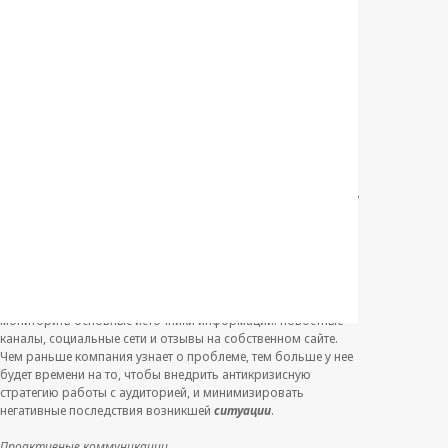
публикациях в федеральных СМИ.
Что делать, чтобы
скандал не испортил
репутацию бренда
Готовиться к возможным проблемам стоит даже тогда,
когда в компании все хорошо, и ее репутация ничем не
запятнана – это позволит правильно и быстро среагировать
на кризисную ситуацию и достойно ее преодолеть. Для
этого рекомендуем внедрить в оперативную деятельность
компании следующие механизмы.
Мониторинг и реагирование
Чтобы не пропустить момент, когда негативные реакции
только начнут появляться в сети, нужно постоянно
мониторить основные источники информации: новостные
каналы, социальные сети и отзывы на собственном сайте.
Чем раньше компания узнает о проблеме, тем больше у нее
будет времени на то, чтобы внедрить антикризисную
стратегию работы с аудиторией, и минимизировать
негативные последствия возникшей
ситуации
.
Проактивные коммуникации