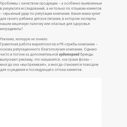
Проблемы с качеством продукции – а особенно выявленные
в результате исследований, а не только по отзывам клиентов
– серьезный удар по репутации компании. Какая мама купит
для своего ребенка детское питание, в котором эксперты
нашли кишечную палочку или опасные для здоровья
ингредиенты?
Реклама, которую не поняли
Грамотная работа маркетологов и PR-службы компании –
основа репутационного благополучия компании. Однако
часто в погоне за дополнительной
аудиторией
бренды
выпускают рекламу, что называется, «на грани фола» –
иногда она «выстреливает», а иногда становится поводом
для осуждения и последующего оттока клиентов.
Распространение слухов и недостоверной информации
Бывает, что все у компании хорошо, но конкуренты не
дремлют – и вот в сети появляется душераздирающая
история о том, как …
на кухне общепита бегают тараканы,
цветы из цветочного магазина опадают после того, как их
вынесли за порог, а сотрудники ветеринарной клиники плохо
обращаются с четвероногими пациентами
… подставить
свое. Неважно, что на самом деле это неправда –
инфоповод есть, и людям есть, о чем поговорить: как на
уровне
постов
в местных пабликах в соцсетях, так и в