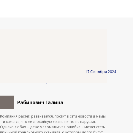
Антикризисный
PR
: что
17 Сентября 2024
делать, если грядет скандал
Рабинович Галина
Компания растет, развивается, постит в сети новости и мемы
– и кажется, что ее спокойную жизнь ничто не нарушит.
Однако любая – даже маломальская ошибка – может стать
причиной грандиозного скандала, о котором долго будут